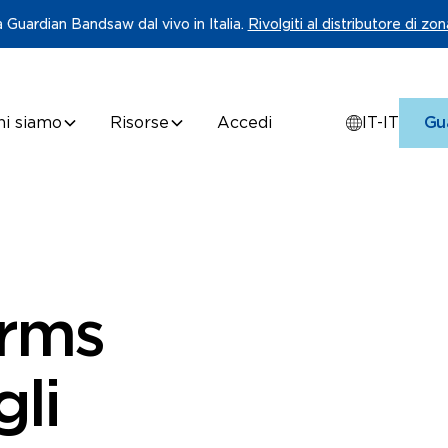
 Guardian Bandsaw dal vivo in Italia.
Rivolgiti al distributore di zon
hi siamo
Risorse
Accedi
IT-IT
Gua
arms
gli