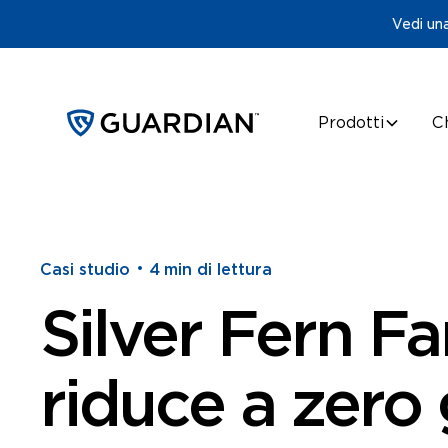
Vedi una
Prodotti
C
•
Casi studio
4
min di lettura
Silver Fern F
riduce a zero 