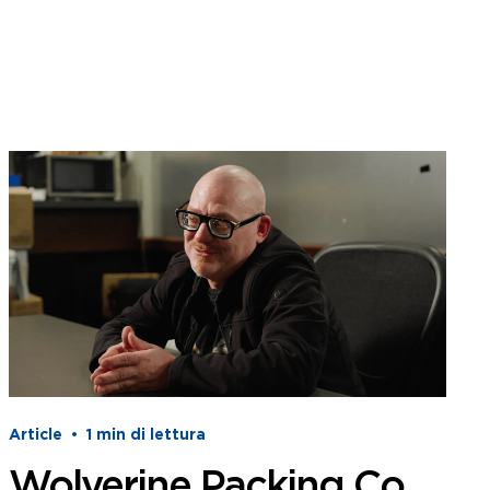
Article
•
1
min di lettura
Wolverine Packing Co.