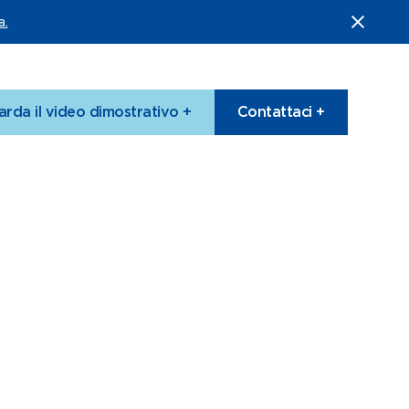
a.
rda il video dimostrativo +
Contattaci +