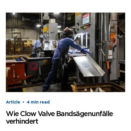
Article
•
4
min read
Wie Clow Valve Bandsägenunfälle
verhindert