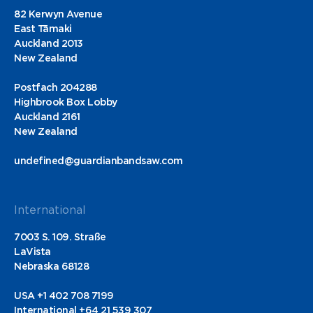
82 Kerwyn Avenue
East Tāmaki
Auckland 2013
New Zealand
Postfach 204288
Highbrook Box Lobby
Auckland 2161
New Zealand
undefined@guardianbandsaw.com
International
7003 S. 109. Straße
LaVista
Nebraska 68128
USA +1 402 708 7199
International +64 21 539 307