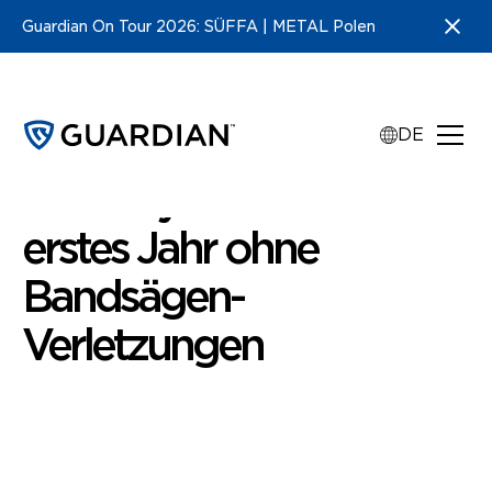
Guardian On Tour 2026: SÜFFA | METAL Polen
DE
•
Fallstudien
2
min read
Blue Sky Pastures hat
erstes Jahr ohne
Bandsägen-
Verletzungen