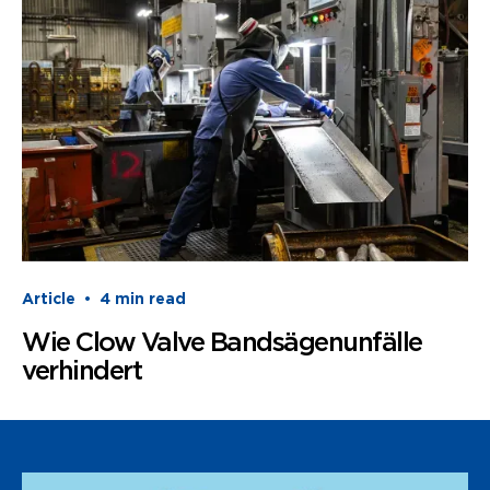
Article
•
4
min read
Wie Clow Valve Bandsägenunfälle
verhindert