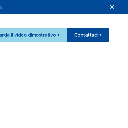
a.
rda il video dimostrativo +
Contattaci +