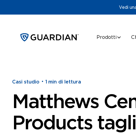
Vedi una
Prodotti
C
•
Casi studio
1
min di lettura
Matthews Ce
Products tagli