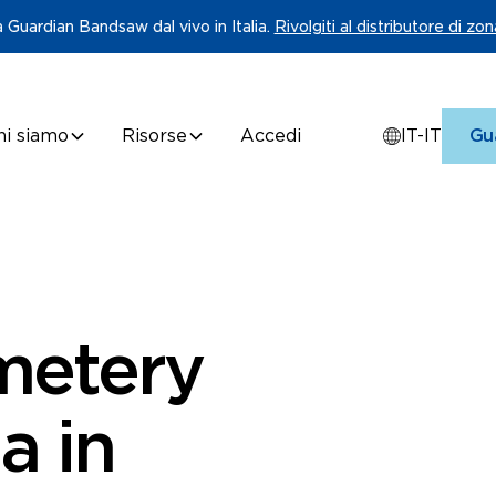
 Guardian Bandsaw dal vivo in Italia.
Rivolgiti al distributore di zon
hi siamo
Risorse
Accedi
IT-IT
Gua
metery
a in