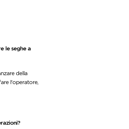
re le seghe a
anzare della
are l'operatore,
erazioni?