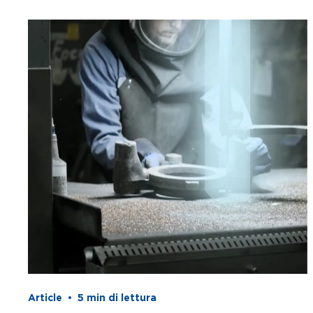
Article
•
5
min di lettura