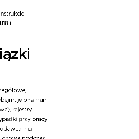
nstrukcje
18 i
ązki
zegółowej
ejmuje ona m.in.:
e), rejestry
padki przy pracy
acodawca ma
kluczowa podczas