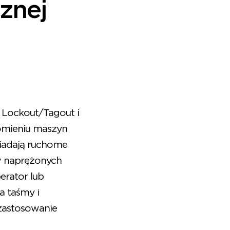
cznej
Lockout/Tagout i
omieniu maszyn
siadają ruchome
 w naprężonych
erator lub
a taśmy i
zastosowanie