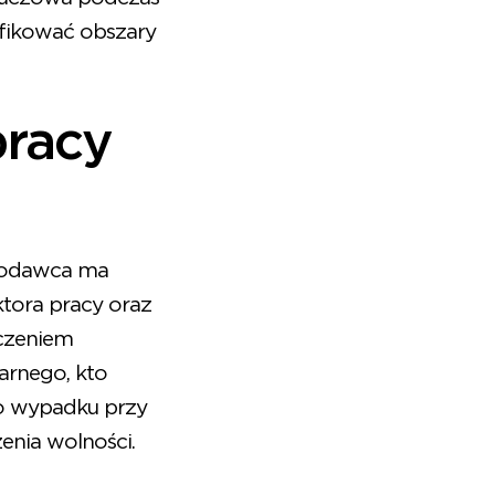
yfikować obszary
pracy
odawca ma
tora pracy oraz
oczeniem
karnego, kto
o wypadku przy
enia wolności.