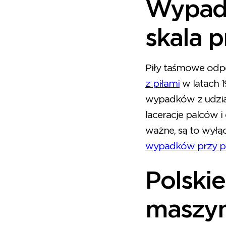
Wypadk
skala 
Piły taśmowe odp
z piłami
w latach 1
wypadków z udział
laceracje palców i
ważne, są to wyłąc
wypadków przy p
Polski
maszy