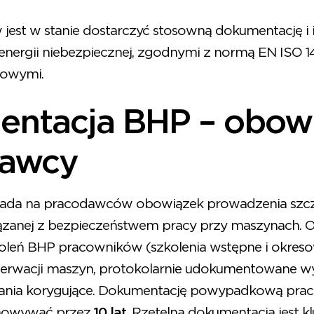
jest w stanie dostarczyć stosowną dokumentację i i
energii niebezpiecznej, zgodnymi z normą EN ISO 141
jowymi.
ntacja BHP – obowi
dawcy
łada na pracodawców obowiązek prowadzenia szc
zanej z bezpieczeństwem pracy przy maszynach. Ob
leń BHP pracowników (szkolenia wstępne i okresow
serwacji maszyn, protokolarnie udokumentowane wy
ałania korygujące. Dokumentację powypadkową pr
howywać przez
10 lat
. Rzetelna dokumentacja jest 