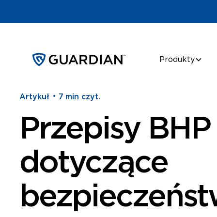
Produkty
•
Artykuł
7
min czyt.
Przepisy BHP
dotyczące
bezpieczeńst