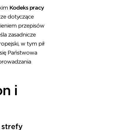
tkim
Kodeks pracy
cze dotyczące
ieniem przepisów
eśla zasadnicze
pejski, w tym pił
 się Państwowa
eprowadzania
n i
strefy