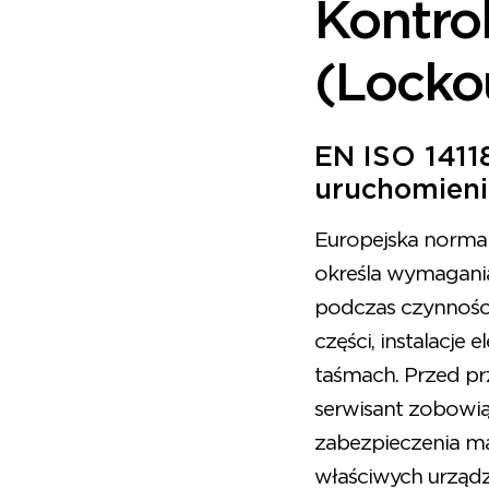
Kontrol
(Locko
EN ISO 1411
uruchomien
Europejska norm
określa wymagani
podczas czynności
części, instalacj
taśmach. Przed pr
serwisant zobowiąz
zabezpieczenia m
właściwych urządz