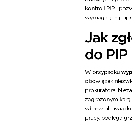
kontroli PIP i po
wymagające popr
Jak zg
do PIP
W przypadku
wyp
obowiązek niezwł
prokuratora. Niez
zagrożonym karą
wbrew obowiązkow
pracy, podlega gr