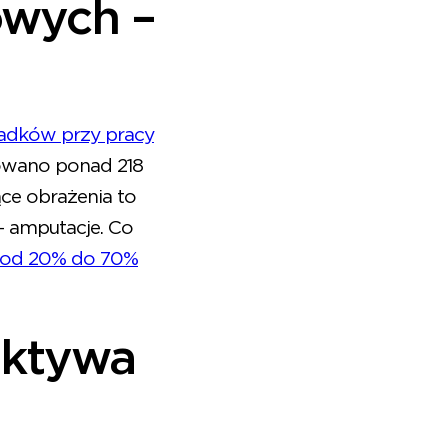
owych –
padków przy pracy
towano ponad 218
ce obrażenia to
 – amputacje. Co
od 20% do 70%
ektywa