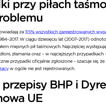
i przy piłach taśm
problemu
owiadają za
11,5% wszystkich zarejestrowanych wy
984–2017. W ciągu dziesięciu lat (2007–2017) odno
em mięsnych pił taśmowych. Najczęściej występują
 dłoni, złamania oraz – w najcięższych przypadkach
znie przypadki oficjalnie zgłoszone – szacuje się, że
racy
w ogóle nie jest rejestrowanych.
e przepisy BHP i Dyr
nowa UE