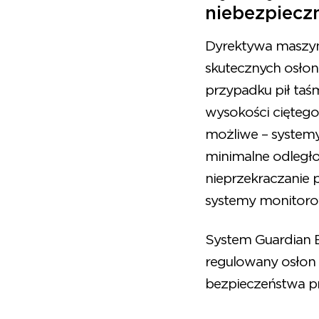
niebezpiecz
Dyrektywa maszy
skutecznych osło
przypadku pił taś
wysokości ciętego
możliwe – systemy
minimalne odległo
nieprzekraczanie 
systemy monitoro
System Guardian 
regulowany osłon 
bezpieczeństwa pr