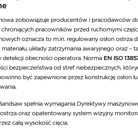
ne
nowa zobowiązuje producentów i pracodawców do
n chroniących pracowników przed ruchomymi częś
mowych oznacza to m.in. regulowany osłon ostrza
 materiału, układy zatrzymania awaryjnego oraz – ta
 detekcji obecności operatora. Norma
EN ISO 1385
ści bezpieczeństwa od stref niebezpiecznych, który
powinno być zapewnione przez konstrukcję osłon lu
wania.
Bandsaw spełnia wymagania Dyrektywy maszynowej
ostrza oraz opatentowany system wizyjny monitoru
zez całą wysokość cięcia.