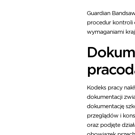
Guardian Bandsaw 
procedur kontroli 
wymaganiami kra
Dokume
praco
Kodeks pracy nak
dokumentacji zwią
dokumentację szko
przeglądów i kon
oraz podjęte dzi
obowiązek przec