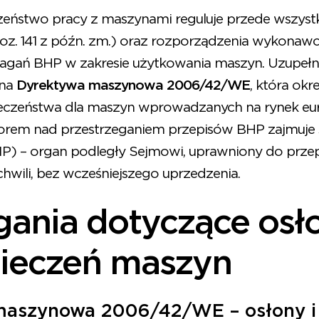
zeństwo pracy z maszynami reguluje przede wszys
 poz. 141 z późn. zm.) oraz rozporządzenia wykonaw
gań BHP w zakresie użytkowania maszyn. Uzupełn
jna
Dyrektywa maszynowa 2006/42/WE
, która okr
czeństwa dla maszyn wprowadzanych na rynek euro
rem nad przestrzeganiem przepisów BHP zajmuje
PIP) – organ podległy Sejmowi, uprawniony do prz
chwili, bez wcześniejszego uprzedzenia.
nia dotyczące osło
ieczeń maszyn
aszynowa 2006/42/WE – osłony i 