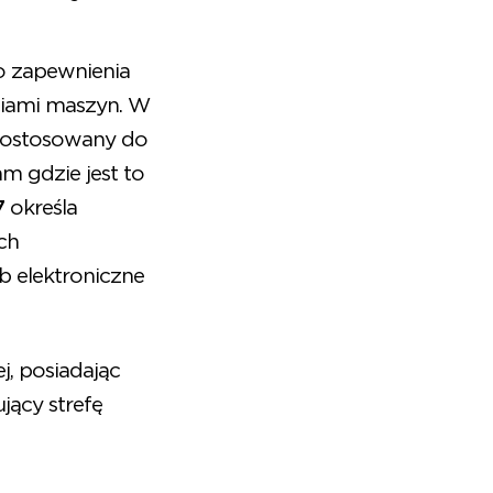
 zapewnienia
ciami maszyn. W
 dostosowany do
m gdzie jest to
7
określa
ch
b elektroniczne
, posiadając
jący strefę