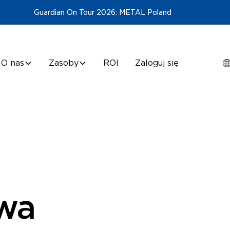
Guardian On Tour 2026: METAL Poland
O nas
Zasoby
ROI
Zaloguj się
wa