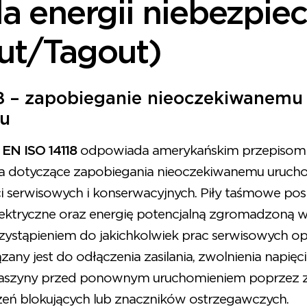
a energii niebezpie
ut/Tagout)
8 – zapobieganie nieoczekiwanemu
iu
a
EN ISO 14118
odpowiada amerykańskim przepisom 
a dotyczące zapobiegania nieoczekiwanemu uruch
 serwisowych i konserwacyjnych. Piły taśmowe po
e elektryczne oraz energię potencjalną zgromadzoną
zystąpieniem do jakichkolwiek prac serwisowych op
any jest do odłączenia zasilania, zwolnienia napięci
aszyny przed ponownym uruchomieniem poprzez 
eń blokujących lub znaczników ostrzegawczych.