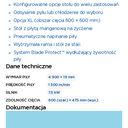
Konfigurowalne opcje stołu do wielu zastosowań
Odsysanie pyłu lub chłodzenie do wyboru
Opcja XL (obszar cięcia 600 × 600 mm)
Stół z płytą manganową na życzenie
Pneumatyczne napinanie piły
Wytrzymała rama i stół ze stali
System Blade Protect™ wydłużający żywotność
piły
Dane techniczne
WYMIAR PIŁY
4 900 × 19 mm
PRĘDKOŚĆ PIŁY
1 500 m/min
SILNIK
7,5 kW
ZDOLNOŚĆ CIĘCIA
600 (szer.) × 475 mm (wys.)
Dokumentacja