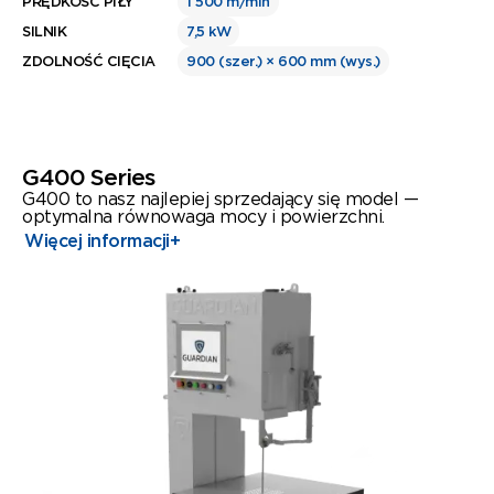
PRĘDKOŚĆ PIŁY
1 500 m/min
SILNIK
7,5 kW
ZDOLNOŚĆ CIĘCIA
900 (szer.) × 600 mm (wys.)
G400 Series
G400 to nasz najlepiej sprzedający się model —
optymalna równowaga mocy i powierzchni.
Więcej informacji
+