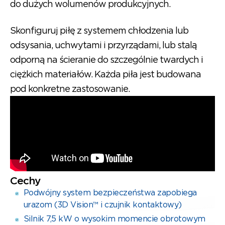
do dużych wolumenów produkcyjnych.
Skonfiguruj piłę z systemem chłodzenia lub
odsysania, uchwytami i przyrządami, lub stalą
odporną na ścieranie do szczególnie twardych i
ciężkich materiałów. Każda piła jest budowana
pod konkretne zastosowanie.
Cechy
Podwójny system bezpieczeństwa zapobiega
urazom (3D Vision™ i czujnik kontaktowy)
Silnik 7,5 kW o wysokim momencie obrotowym