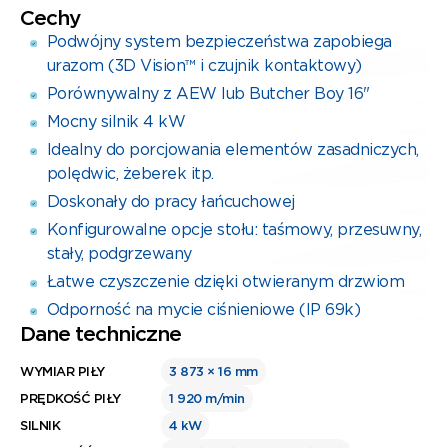
Cechy
Podwójny system bezpieczeństwa zapobiega
urazom (3D Vision™ i czujnik kontaktowy)
Porównywalny z AEW lub Butcher Boy 16"
Mocny silnik 4 kW
Idealny do porcjowania elementów zasadniczych,
polędwic, żeberek itp.
Doskonały do pracy łańcuchowej
Konfigurowalne opcje stołu: taśmowy, przesuwny,
stały, podgrzewany
Łatwe czyszczenie dzięki otwieranym drzwiom
Odporność na mycie ciśnieniowe (IP 69k)
Dane techniczne
WYMIAR PIŁY
3 873 × 16 mm
PRĘDKOŚĆ PIŁY
1 920 m/min
SILNIK
4 kW