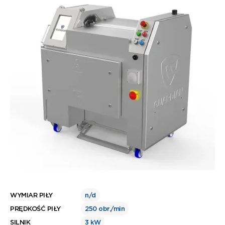
WYMIAR PIŁY
n/d
PRĘDKOŚĆ PIŁY
250 obr./min
SILNIK
3 kW