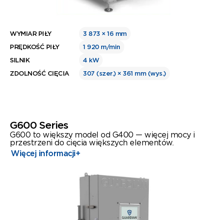
WYMIAR PIŁY
3 873 × 16 mm
PRĘDKOŚĆ PIŁY
1 920 m/min
SILNIK
4 kW
ZDOLNOŚĆ CIĘCIA
307 (szer.) × 361 mm (wys.)
G600 Series
G600 to większy model od G400 — więcej mocy i
przestrzeni do cięcia większych elementów.
Więcej informacji
+