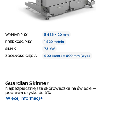
WYMIAR PIŁY
5 486 × 20 mm
PRĘDKOŚĆ PIŁY
1 920 m/min
SILNIK
7,5 kW
ZDOLNOŚĆ CIĘCIA
900 (szer.) × 600 mm (wys.)
Guardian Skinner
Najbezpieczniejsza skórowaczka na świecie —
poprawa uzysku do 5%
Więcej informacji
+