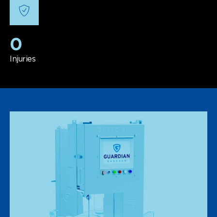
0
Injuries